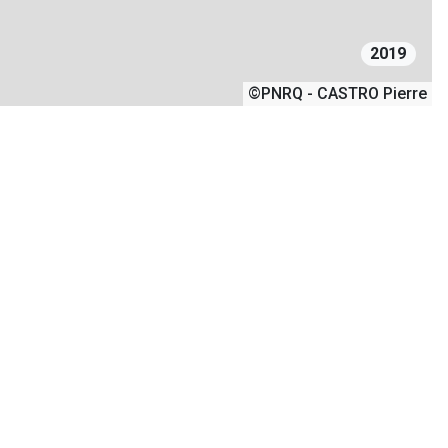
2019
©PNRQ - CASTRO Pierre
 col Agnel est un itinéraire fortement
 son classement au Tour du Queyras. Le site
heminement unique a été balisé avec des