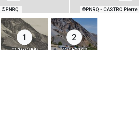
©PNRQ
©PNRQ - CASTRO Pierre
1
2
01/07/1900
24/06/2019
+
−