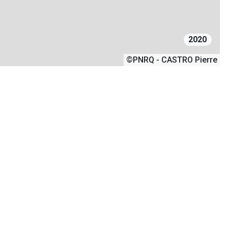
2020
©PNRQ - CASTRO Pierre
mmune de Guillestre est accessible
ts d’estive. Les terres étaient exploitées