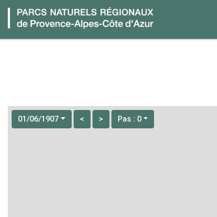
01/06/1907
<
>
Pas : 0