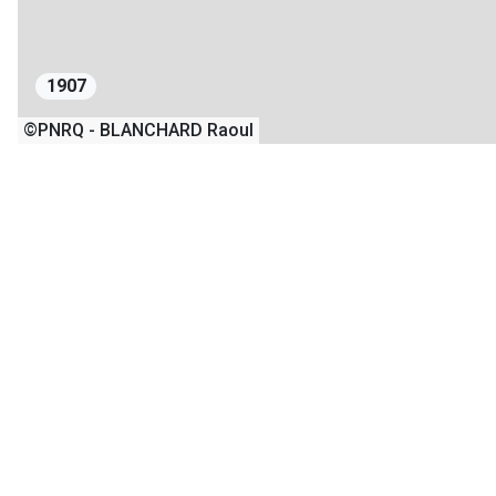
1907
©PNRQ - BLANCHARD Raoul
1
2
01/06/1907
11/06/2020
+
−