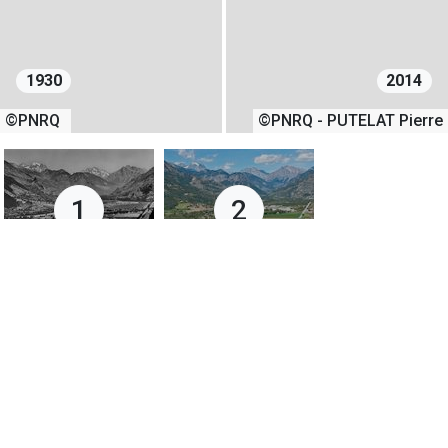
1930
2014
©PNRQ
©PNRQ - PUTELAT Pierre
1
2
01/01/1930
28/08/2014
+
−