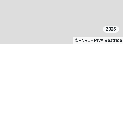
2025
©PNRL - PIVA Béatrice
line du Mont d’Or offre un magnifique