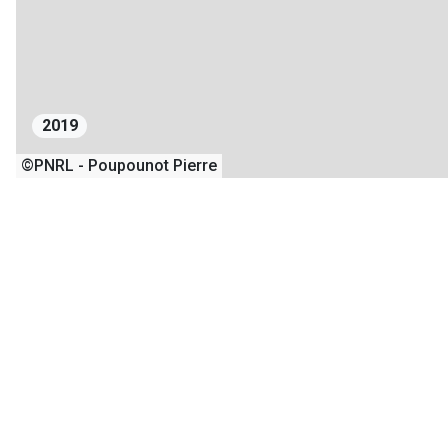
2019
©PNRL - Poupounot Pierre
1
2
29/04/2019
28/04/202
+