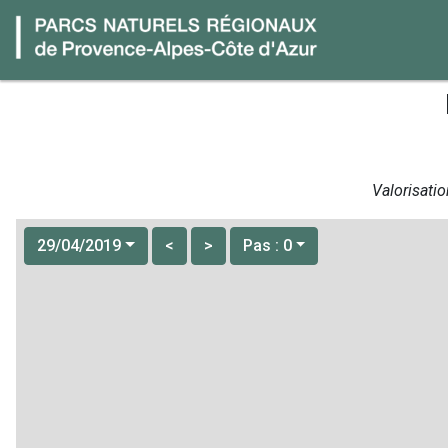
Valorisatio
29/04/2019
<
>
Pas : 0