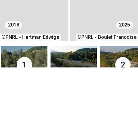
2018
2025
©PNRL - Hartman Edwige
©PNRL - Boulet Francoise
1
2
25/10/2018
09/10/2025
+
−