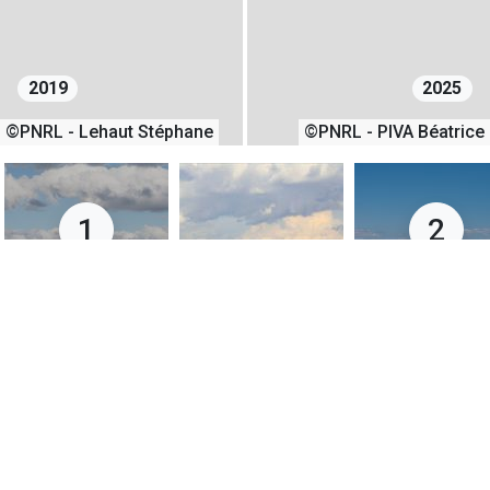
2019
2025
©PNRL - Lehaut Stéphane
©PNRL - PIVA Béatrice
1
2
24/04/2019
01/05/2025
+
−