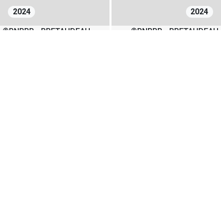
2024
2024
©PNRBP - BRETAUDEAU
©PNRBP - BRETAUDEAU
Vicky
Vicky
1
2
08/08/2024
+
−